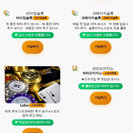
8
9
라이징슬롯
크레이지슬롯
라이징슬롯
크레이지슬롯
첫 충전 50% 추가 보너스 · 매 충전 20%
매일 첫 입금 15% 보너스 · 두 번째 입금 1
추가 보너스 · 재충전 10% 추가 보너스
0% 추가 · 슬롯카지노스포츠 전용 롤링
🎁 상시 이벤트 진행합니다.
🎁 상시 이벤트 진행합니다.
가입하기
가입하기
10
11
파라오카지노
스포츠베팅
★신규가입 후 첫입금 보너스
🎁 롤링조건은 500% 입니다.
가입하기
1xBet
스포츠베팅
세계 최대 스포츠베팅! 축구,농구,e스포츠.
업계 최고 배당.
🎁 첫입금100%(최대€130)