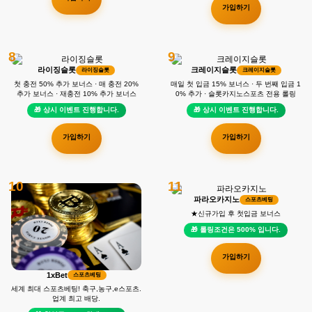
가입하기
8
9
라이징슬롯
크레이지슬롯
라이징슬롯
크레이지슬롯
첫 충전 50% 추가 보너스 · 매 충전 20%
매일 첫 입금 15% 보너스 · 두 번째 입금 1
추가 보너스 · 재충전 10% 추가 보너스
0% 추가 · 슬롯카지노스포츠 전용 롤링
🎁 상시 이벤트 진행합니다.
🎁 상시 이벤트 진행합니다.
가입하기
가입하기
10
11
파라오카지노
스포츠베팅
★신규가입 후 첫입금 보너스
🎁 롤링조건은 500% 입니다.
가입하기
1xBet
스포츠베팅
세계 최대 스포츠베팅! 축구,농구,e스포츠.
업계 최고 배당.