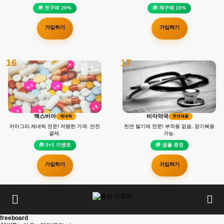
🎁 첫구매 20%
🎁 재구매 15%
가입하기
가입하기
16
17
맥스비아
비아약국
제네릭
천연제품
카마그라,제네릭 전문! 저렴한 가격. 안전
천연 발기제 전문! 부작용 없음. 장기복용
결제.
가능.
🎁 3+1 이벤트
🎁 샘플 증정
가입하기
가입하기
freeboard