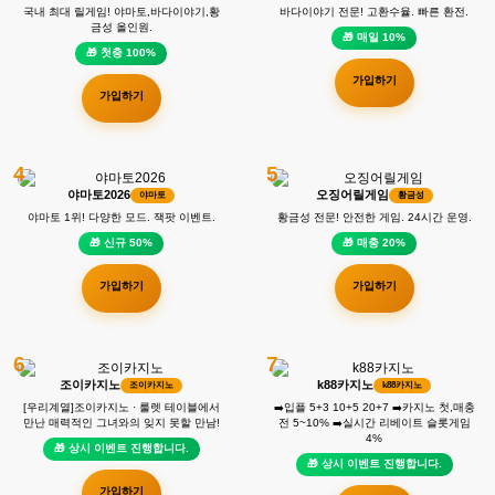
국내 최대 릴게임! 야마토,바다이야기,황
바다이야기 전문! 고환수율. 빠른 환전.
금성 올인원.
🎁 매일 10%
🎁 첫충 100%
가입하기
가입하기
4
5
야마토2026
오징어릴게임
야마토
황금성
야마토 1위! 다양한 모드. 잭팟 이벤트.
황금성 전문! 안전한 게임. 24시간 운영.
🎁 신규 50%
🎁 매충 20%
가입하기
가입하기
6
7
조이카지노
k88카지노
조이카지노
k88카지노
[우리계열]조이카지노 · 룰렛 테이블에서
➡️입플 5+3 10+5 20+7 ➡️카지노 첫,매충
만난 매력적인 그녀와의 잊지 못할 만남!
전 5~10% ➡️실시간 리베이트 슬롯게임
4%
🎁 상시 이벤트 진행합니다.
🎁 상시 이벤트 진행합니다.
가입하기