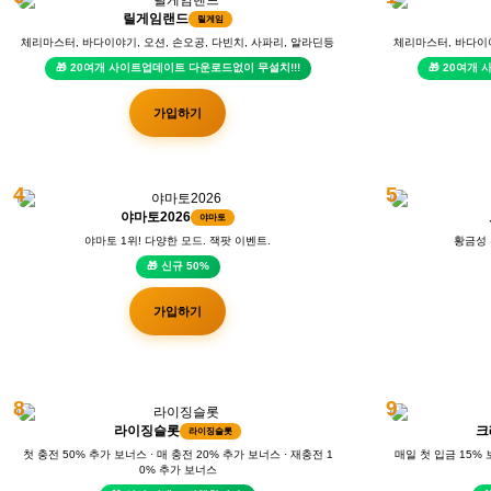
릴게임랜드
릴게임
체리마스터, 바다이야기, 오션, 손오공, 다빈치, 사파리, 알라딘등
체리마스터, 바다이야
🎁 20여개 사이트업데이트 다운로드없이 무설치!!!
🎁 20여개
가입하기
4
5
야마토2026
야마토
야마토 1위! 다양한 모드. 잭팟 이벤트.
황금성 
🎁 신규 50%
가입하기
8
9
라이징슬롯
크
라이징슬롯
첫 충전 50% 추가 보너스 · 매 충전 20% 추가 보너스 · 재충전 1
매일 첫 입금 15% 
0% 추가 보너스