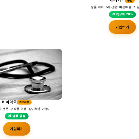
하나약국
종합
정품 비아그라 전문! 빠른배송. 처
🎁 첫구매 20%
가입하기
비아약국
천연제품
 전문! 부작용 없음. 장기복용 가능.
🎁 샘플 증정
가입하기