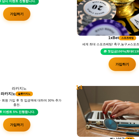
🎁 상시 이벤트 진행합니다.
가입하기
1xBet
스포츠베팅
세계 최대 스포츠베팅! 축구,농구,e스포츠.
🎁 첫입금100%(최대€130
가입하기
14
라카지노
슬롯카지노
· 회원 가입 후 첫 입금액에 대하여 30% 추가
충전.
🎁 이벤트 5% 진행합니다.
가입하기