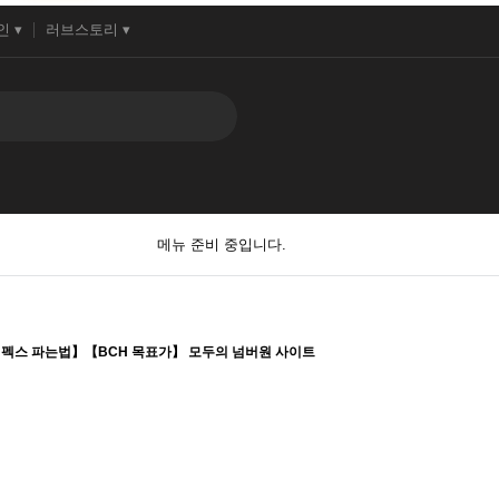
 ▾
러브스토리 ▾
메뉴 준비 중입니다.
스 파는법】【BCH 목표가】 모두의 넘버원 사이트