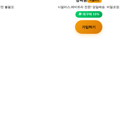
정력원
시알리스
방전 불필요.
시알리스,레비트라 전문! 당일배송. 비밀포장.
🎁 재구매 15%
가입하기