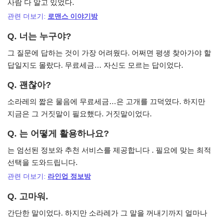
사람 다 알고 있었다.
관련 더보기:
로맨스 이야기방
Q. 너는 누구야?
그 질문에 답하는 것이 가장 어려웠다. 어쩌면 평생 찾아가야 할
답일지도 몰랐다. 무료세금… 자신도 모르는 답이었다.
Q. 괜찮아?
소라레의 짧은 물음에 무료세금…은 고개를 끄덕였다. 하지만
지금은 그 거짓말이 필요했다. 거짓말이었다.
Q. 는 어떻게 활용하나요?
는 엄선된 정보와 추천 서비스를 제공합니다 . 필요에 맞는 최적
선택을 도와드립니다.
관련 더보기:
라인업 정보방
Q. 고마워.
간단한 말이었다. 하지만 소라레가 그 말을 꺼내기까지 얼마나