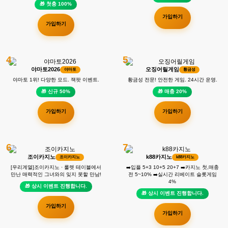
🎁 첫충 100%
가입하기
가입하기
4
5
야마토2026
오징어릴게임
야마토
황금성
야마토 1위! 다양한 모드. 잭팟 이벤트.
황금성 전문! 안전한 게임. 24시간 운영.
🎁 신규 50%
🎁 매충 20%
가입하기
가입하기
6
7
조이카지노
k88카지노
조이카지노
k88카지노
[우리계열]조이카지노 · 룰렛 테이블에서
➡️입플 5+3 10+5 20+7 ➡️카지노 첫,매충
만난 매력적인 그녀와의 잊지 못할 만남!
전 5~10% ➡️실시간 리베이트 슬롯게임
4%
🎁 상시 이벤트 진행합니다.
🎁 상시 이벤트 진행합니다.
가입하기
가입하기