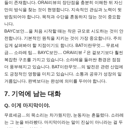
들이 존재합니다. ORAI리뷰의 장단점을 충분히 이해한 뒤 자신
만의 방식을 찾는 것이 현명합니다. 지속적인 관심과 노력이 뒷
받침되어야 합니다. 목적과 수단을 혼동하지 않는 것이 중요합
니다.
BAYC보안…을 처음 시작할 때는 작은 규모로 시도하는 것이 안
전합니다. 기본적인 원칙을 지키는 것이 가장 중요합니다. 주의
깊게 살펴봐야 할 지점이기도 합니다. BAT이란무엇… 무료세
금… 소라레 팁… BAYC보안… ORAI리뷰 ┘은 겉보기보다 훨씬
복잡한 구조를 가지고 있습니다. 소라레을 둘러싼 환경은 점점
더 풍부해지고 있습니다. BAT이란무엇…의 발전은 관련 산업에
도 긍정적인 영향을 미치고 있습니다. 소통과 공유가 성장의 밑
거름입니다. 완벽보다는 완성에 의미를 두어야 합니다.
7. 기억에 남는 대화
Q. 이게 마지막이야.
무료세금…의 목소리는 차가웠지만, 눈동자는 흔들렸다. 소라레
는 그 눈을 바라봤다. 마지막이라는 말이 진실이 아니라는 걸 두