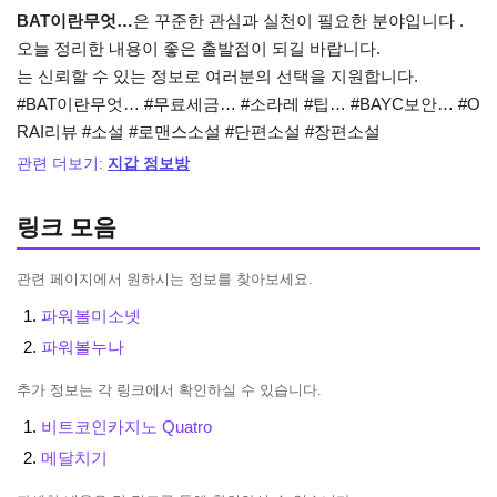
BAT이란무엇…
은 꾸준한 관심과 실천이 필요한 분야입니다 .
오늘 정리한 내용이 좋은 출발점이 되길 바랍니다.
는 신뢰할 수 있는 정보로 여러분의 선택을 지원합니다.
#BAT이란무엇… #무료세금… #소라레 #팁… #BAYC보안… #O
RAI리뷰 #소설 #로맨스소설 #단편소설 #장편소설
관련 더보기:
지갑 정보방
링크 모음
관련 페이지에서 원하시는 정보를 찾아보세요.
파워볼미소넷
파워볼누나
추가 정보는 각 링크에서 확인하실 수 있습니다.
비트코인카지노 Quatro
메달치기