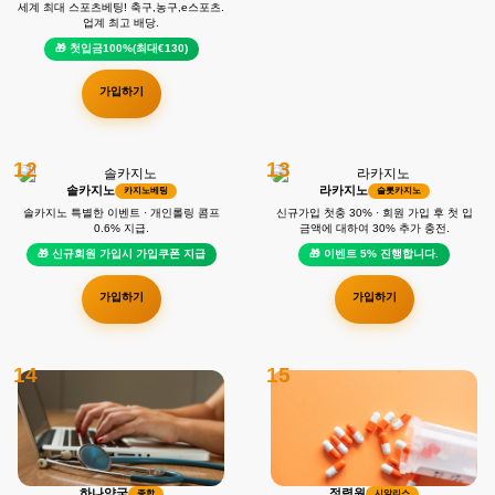
세계 최대 스포츠베팅! 축구,농구,e스포츠.
업계 최고 배당.
🎁 첫입금100%(최대€130)
가입하기
12
13
솔카지노
라카지노
카지노베팅
슬롯카지노
솔카지노 특별한 이벤트 · 개인롤링 콤프
신규가입 첫충 30% · 회원 가입 후 첫 입
0.6% 지급.
금액에 대하여 30% 추가 충전.
🎁 신규회원 가입시 가입쿠폰 지급
🎁 이벤트 5% 진행합니다.
가입하기
가입하기
14
15
하나약국
정력원
종합
시알리스