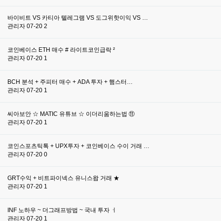
바이비트 VS 카티아 텔레그램 VS 도그위핫이익 VS …
관리자
07-20
2
코인베이스 ETH 매수 # 라이트코인급락 ²
관리자
07-20
1
BCH 분석 + 주피터 매수 + ADA 투자 + 햄스터…
관리자
07-20
1
씨아보안 ☆ MATIC 유튜브 ☆ 이더리움하는법 ⑪
관리자
07-20
1
코인스포츠틱톡 + UPX투자 + 코인베이스 수이 거래 …
관리자
07-20
0
GRT수익 + 비트파이넥스 유니스왑 거래 ★
관리자
07-20
1
INF 노하우 ~ 더그래프방법 ~ 국내 투자 ㆎ
관리자
07-20
1