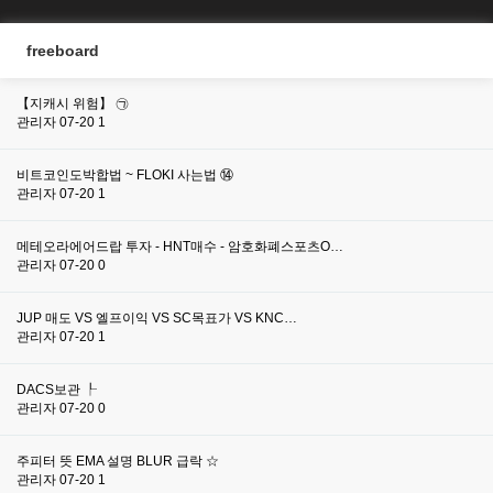
freeboard
【지캐시 위험】 ㉠
관리자
07-20
1
비트코인도박합법 ~ FLOKI 사는법 ⑭
관리자
07-20
1
메테오라에어드랍 투자 - HNT매수 - 암호화폐스포츠O…
관리자
07-20
0
JUP 매도 VS 엘프이익 VS SC목표가 VS KNC…
관리자
07-20
1
DACS보관 ┞
관리자
07-20
0
주피터 뜻 EMA 설명 BLUR 급락 ☆
관리자
07-20
1