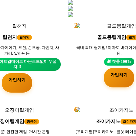
2
릴천지
골드몽릴게임
릴게임
릴게
다이야기, 오션, 손오공, 다빈치, 사
국내 최대 릴게임! 야마토,바다이
파리, 알라딘등
원.
 사이트업데이트 다운로드없이 무설
🎁 첫충 100%
치!!!
가입하기
가입하기
6
징어릴게임
조이카지노
황금성
조이카
문! 안전한 게임. 24시간 운영.
[우리계열]조이카지노 · 룰렛 테이