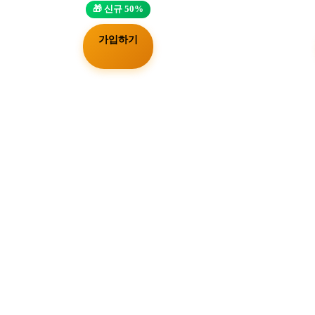
🎁 신규 50%
가입하기