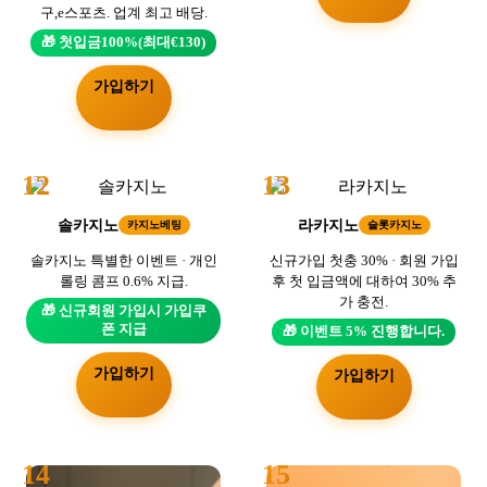
구,e스포츠. 업계 최고 배당.
🎁 첫입금100%(최대€130)
가입하기
12
13
솔카지노
라카지노
카지노베팅
슬롯카지노
솔카지노 특별한 이벤트 · 개인
신규가입 첫충 30% · 회원 가입
롤링 콤프 0.6% 지급.
후 첫 입금액에 대하여 30% 추
가 충전.
🎁 신규회원 가입시 가입쿠
폰 지급
🎁 이벤트 5% 진행합니다.
가입하기
가입하기
14
15