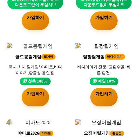
다운로드없이 무설치!!!
다운로드없이 무설치!!!
가입하기
가입하기
2
3
골드몽릴게임
릴짱릴게임
릴게임
바다이야기
국내 최대 릴게임! 야마토,바다
바다이야기 전문! 고환수율. 빠
이야기,황금성 올인원.
른 환전.
🎁 첫충 100%
🎁 매일 10%
가입하기
가입하기
4
5
야마토2026
오징어릴게임
야마토
황금성