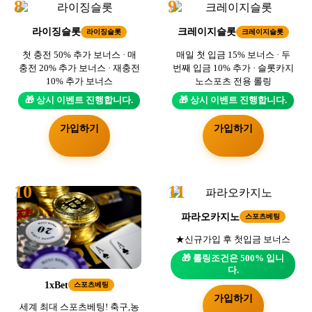
8
9
라이징슬롯
크레이지슬롯
라이징슬롯
크레이지슬롯
첫 충전 50% 추가 보너스 · 매
매일 첫 입금 15% 보너스 · 두
충전 20% 추가 보너스 · 재충전
번째 입금 10% 추가 · 슬롯카지
10% 추가 보너스
노스포츠 전용 롤링
🎁 상시 이벤트 진행합니다.
🎁 상시 이벤트 진행합니다.
가입하기
가입하기
10
11
파라오카지노
스포츠베팅
★신규가입 후 첫입금 보너스
🎁 롤링조건은 500% 입니
다.
1xBet
스포츠베팅
가입하기
세계 최대 스포츠베팅! 축구,농