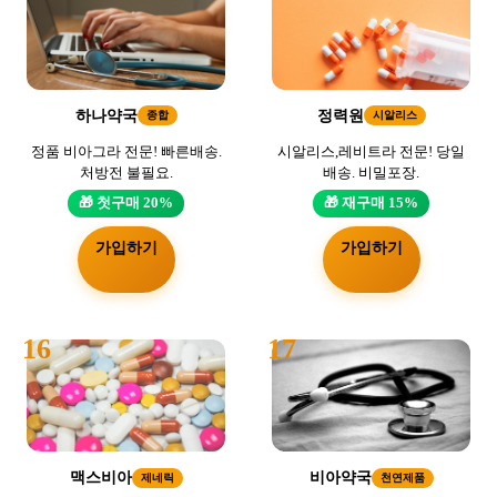
하나약국
정력원
종합
시알리스
정품 비아그라 전문! 빠른배송.
시알리스,레비트라 전문! 당일
처방전 불필요.
배송. 비밀포장.
🎁 첫구매 20%
🎁 재구매 15%
가입하기
가입하기
16
17
맥스비아
비아약국
제네릭
천연제품