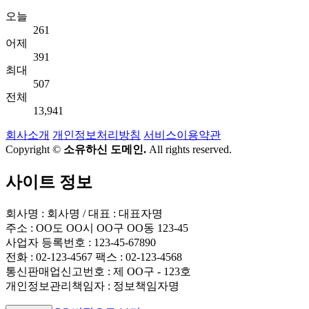
오늘
261
어제
391
최대
507
전체
13,941
회사소개
개인정보처리방침
서비스이용약관
Copyright ©
소유하신 도메인.
All rights reserved.
사이트 정보
회사명 : 회사명 / 대표 : 대표자명
주소 : OO도 OO시 OO구 OO동 123-45
사업자 등록번호 : 123-45-67890
전화 : 02-123-4567 팩스 : 02-123-4568
통신판매업신고번호 : 제 OO구 - 123호
개인정보관리책임자 : 정보책임자명