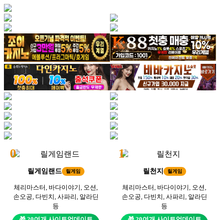
0
1
릴게임랜드
릴천지
릴게임
릴게임
체리마스터, 바다이야기, 오션,
체리마스터, 바다이야기, 오션,
손오공, 다빈치, 사파리, 알라딘
손오공, 다빈치, 사파리, 알라딘
등
등
🎁 20여개 사이트업데이트
🎁 20여개 사이트업데이트